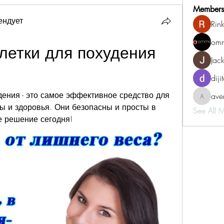
Members
ендует
Rin
omm
летки для похудения 
Jac
diji
дения - это самое эффективное средство для 
aven
aventurin
 и здоровья. Они безопасны и просты в 
See All 
е решение сегодня!