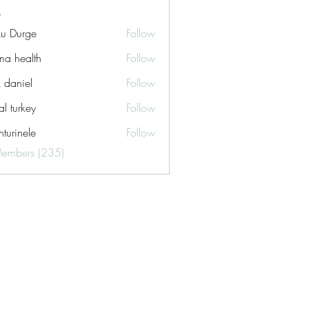
ku Durge
Follow
a health
Follow
k daniel
Follow
tal turkey
Follow
turinele
Follow
ele
Members (235)