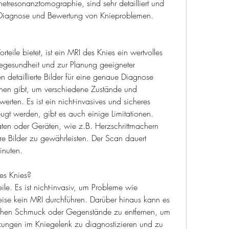
etresonanztomographie, sind sehr detailliert und 
 Diagnose und Bewertung von Knieproblemen.
eile bietet, ist ein MRI des Knies ein wertvolles 
egesundheit und zur Planung geeigneter 
detaillierte Bilder für eine genaue Diagnose 
onen gibt, um verschiedene Zustände und 
rten. Es ist ein nicht-invasives und sicheres 
ugt werden, gibt es auch einige Limitationen. 
aten oder Geräten, wie z.B. Herzschrittmachern 
e Bilder zu gewährleisten. Der Scan dauert 
inuten.
es Knies?
eile. Es ist nicht-invasiv, um Probleme wie 
ise kein MRI durchführen. Darüber hinaus kann es 
ischen Schmuck oder Gegenstände zu entfernen, um 
zungen im Kniegelenk zu diagnostizieren und zu 