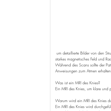
 um detaillierte Bilder von den Strukturen im Kniegelenk zu erstellen. Es nutzt ein 
starkes magnetisches Feld und Rad
Während des Scans sollte der Pati
Anweisungen zum Atmen erhalten,M
Was ist ein MRI des Knies?
Ein MRI des Knies, um klare und p
Warum wird ein MRI des Knies du
Ein MRI des Knies wird durchgefüh