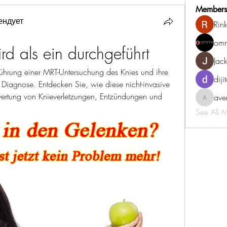
Members
ендует
Rin
omm
rd als ein durchgeführt
Jac
ührung einer MRT-Untersuchung des Knies und ihre 
diji
iagnose. Entdecken Sie, wie diese nicht-invasive 
ertung von Knieverletzungen, Entzündungen und 
aven
aventurin
See All 