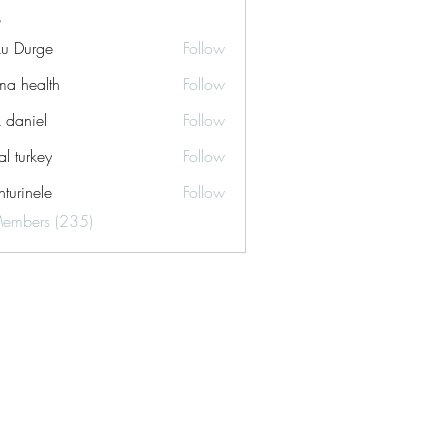
ku Durge
Follow
a health
Follow
k daniel
Follow
tal turkey
Follow
turinele
Follow
ele
Members (235)