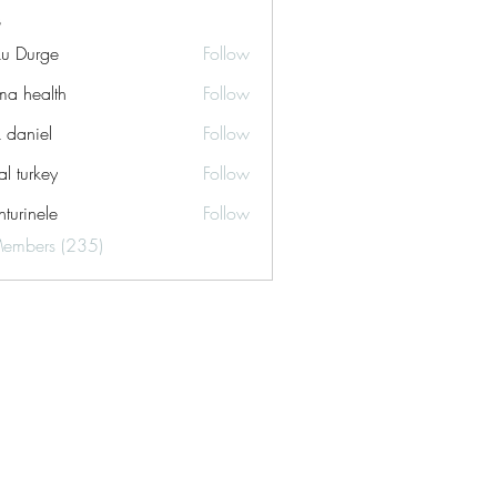
ku Durge
Follow
a health
Follow
k daniel
Follow
tal turkey
Follow
turinele
Follow
ele
Members (235)