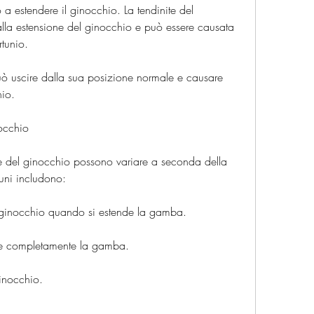
a estendere il ginocchio. La tendinite del 
lla estensione del ginocchio e può essere causata 
tunio.
può uscire dalla sua posizione normale e causare 
hio.
nocchio
ne del ginocchio possono variare a seconda della 
muni includono:
el ginocchio quando si estende la gamba.
ere completamente la gamba.
inocchio.