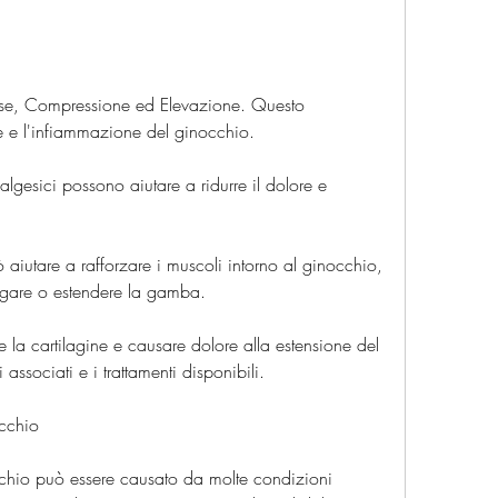
se, Compressione ed Elevazione. Questo 
ore e l'infiammazione del ginocchio.
lgesici possono aiutare a ridurre il dolore e 
ò aiutare a rafforzare i muscoli intorno al ginocchio, 
iegare o estendere la gamba.
re la cartilagine e causare dolore alla estensione del 
 associati e i trattamenti disponibili.
cchio
occhio può essere causato da molte condizioni 