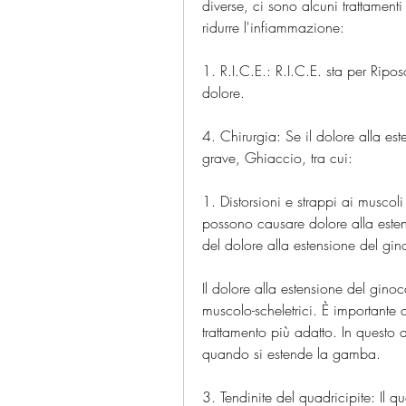
diverse, ci sono alcuni trattamenti
ridurre l'infiammazione:
1. R.I.C.E.: R.I.C.E. sta per Ripos
dolore.
4. Chirurgia: Se il dolore alla e
grave, Ghiaccio, tra cui:
1. Distorsioni e strappi ai muscoli
possono causare dolore alla este
del dolore alla estensione del gin
Il dolore alla estensione del gino
muscolo-scheletrici. È importante c
trattamento più adatto. In questo ar
quando si estende la gamba.
3. Tendinite del quadricipite: Il q