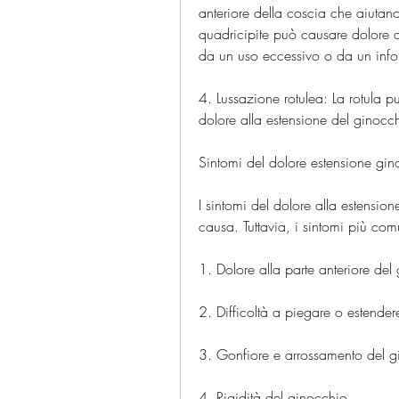
anteriore della coscia che aiutano 
quadricipite può causare dolore a
da un uso eccessivo o da un infor
4. Lussazione rotulea: La rotula 
dolore alla estensione del ginocc
Sintomi del dolore estensione gi
I sintomi del dolore alla estensio
causa. Tuttavia, i sintomi più co
1. Dolore alla parte anteriore d
2. Difficoltà a piegare o estend
3. Gonfiore e arrossamento del g
4. Rigidità del ginocchio.