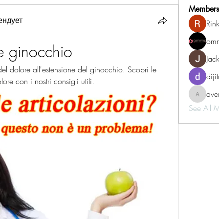
Members
ендует
Rin
omm
e ginocchio
Jac
el dolore all'estensione del ginocchio. Scopri le 
diji
ore con i nostri consigli utili.
aven
aventurin
See All 