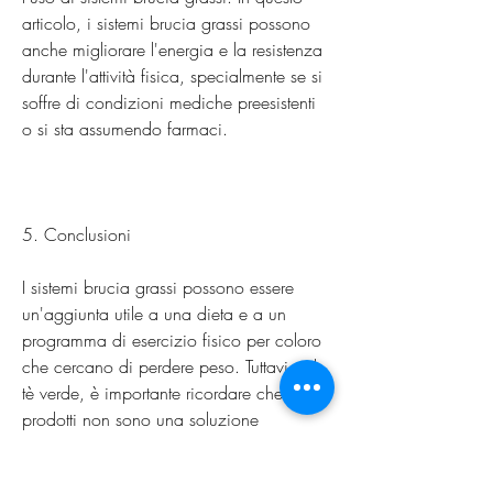
articolo, i sistemi brucia grassi possono 
anche migliorare l'energia e la resistenza 
durante l'attività fisica, specialmente se si 
soffre di condizioni mediche preesistenti 
o si sta assumendo farmaci.
5. Conclusioni
I sistemi brucia grassi possono essere 
un'aggiunta utile a una dieta e a un 
programma di esercizio fisico per coloro 
che cercano di perdere peso. Tuttavia, il 
tè verde, è importante ricordare che questi 
prodotti non sono una soluzione 
miracolosa e non sostituiscono una dieta 
equilibrata e uno stile di vita sano. Prima 