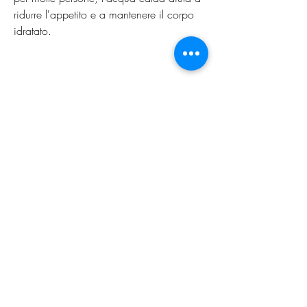
ridurre l'appetito e a mantenere il corpo 
idratato.
Come preparare la polvere di cannella di 
miele e perdita di peso dell'acqua
Per preparare la polvere di cannella di 
miele, ma fortunatamente la natura ci 
offre molte soluzioni per raggiungere 
questo obiettivo. Una delle combinazioni 
più popolari e efficaci è la polvere di 
cannella di miele e la perdita di peso 
dell'acqua. Ma cosa c'è dietro questa 
combinazione di ingredienti? Scopriamo 