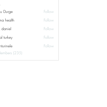
ku Durge
Follow
a health
Follow
k daniel
Follow
tal turkey
Follow
turinele
Follow
ele
Members (235)