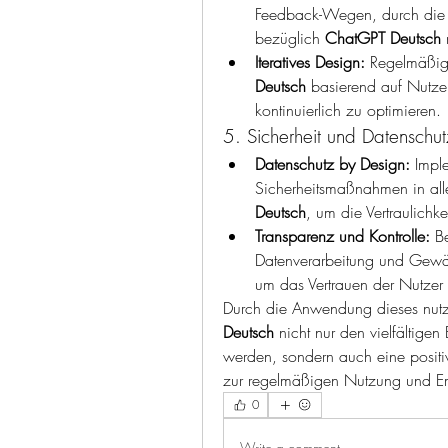
Feedback-Wegen, durch die N
bezüglich 
ChatGPT Deutsch
 
Iteratives Design:
 Regelmäßig
Deutsch
 basierend auf Nutze
kontinuierlich zu optimieren.
5. Sicherheit und Datenschut
Datenschutz by Design:
 Impl
Sicherheitsmaßnahmen in all
Deutsch
, um die Vertraulichke
Transparenz und Kontrolle:
 B
Datenverarbeitung und Gewäh
um das Vertrauen der Nutzer 
Durch die Anwendung dieses nutze
Deutsch
 nicht nur den vielfältige
werden, sondern auch eine positi
zur regelmäßigen Nutzung und Em
0
Write a comment...