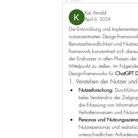
Kai Amald
April 6, 2024
Die Entwicklung und Implementier
nutzerzentrierten Design-Framewor
Benutzerfreundlichkeit und Nutzerz
Framework konzentriert sich dara
der Endnutzer in allen Phasen der 
Mittelpunkt zu stellen. Im Folgend
Design-Frameworks für 
ChatGPT D
1. Verstehen der Nutzer und 
Nutzerforschung:
 Durchführu
tiefes Verständnis der Zielgr
die Erfassung von Information
Verhaltensweisen und Nutzun
Personas und Nutzungsszena
Nutzerpersonas und realistis
unterschiedlichen Anforderu