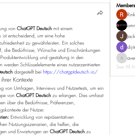
Members
Rin
omm
ung von 
ChatGPT Deutsch
 mit einem 
k ist entscheidend, um eine hohe 
Jac
ufriedenheit zu gewährleisten. Ein solches 
diji
uf, die Bedürfnisse, Wünsche und Einschränkungen 
Produktentwicklung und -gestaltung in den 
aven
aventurin
en werden Schlüsselelemente eines nutzerzentrierten 
See All 
eutsch
 dargestellt bei 
https://chatgptdeutsch.io/
ihrer Kontexte
ng von Umfragen, Interviews und Nutzertests, um ein 
uppe von 
ChatGPT Deutsch
 zu erlangen. Dies umfasst 
en über die Bedürfnisse, Präferenzen, 
gskontexte der Nutzer.
rien:
 Entwicklung von repräsentativen 
chen Nutzungsszenarien, die helfen, die 
ngen und Erwartungen an 
ChatGPT Deutsch
 zu 