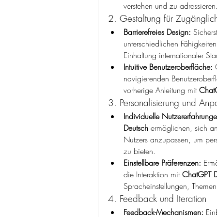
verstehen und zu adressieren
2. Gestaltung für Zugänglich
Barrierefreies Design:
 Sichers
unterschiedlichen Fähigkeite
Einhaltung internationaler St
Intuitive Benutzeroberfläche:
 
navigierenden Benutzeroberfl
vorherige Anleitung mit 
Chat
3. Personalisierung und Anp
Individuelle Nutzererfahrunge
Deutsch
 ermöglichen, sich an
Nutzers anzupassen, um perso
zu bieten.
Einstellbare Präferenzen:
 Ermö
die Interaktion mit 
ChatGPT D
Spracheinstellungen, Themeni
4. Feedback und Iteration
Feedback-Mechanismen:
 Ei