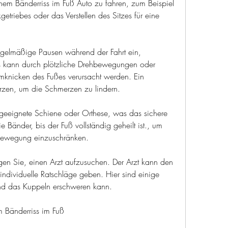
nem Bänderriss im Fuß Auto zu fahren, zum Beispiel 
etriebes oder das Verstellen des Sitzes für eine 
egelmäßige Pausen während der Fahrt ein, 
s kann durch plötzliche Drehbewegungen oder 
mknicken des Fußes verursacht werden. Ein 
rzen, um die Schmerzen zu lindern.
 geeignete Schiene oder Orthese, was das sichere 
Bänder, bis der Fuß vollständig geheilt ist., um 
 Bewegung einzuschränken.
n Sie, einen Arzt aufzusuchen. Der Arzt kann den 
individuelle Ratschläge geben. Hier sind einige 
nd das Kuppeln erschweren kann.
m Bänderriss im Fuß