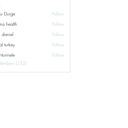
ku Durge
Follow
a health
Follow
k daniel
Follow
tal turkey
Follow
turinele
Follow
ele
Members (232)