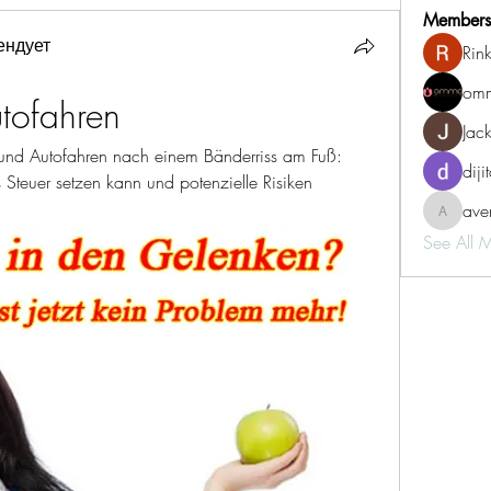
Members
ендует
Rin
omm
utofahren
Jac
und Autofahren nach einem Bänderriss am Fuß: 
diji
 Steuer setzen kann und potenzielle Risiken 
aven
aventurin
See All 