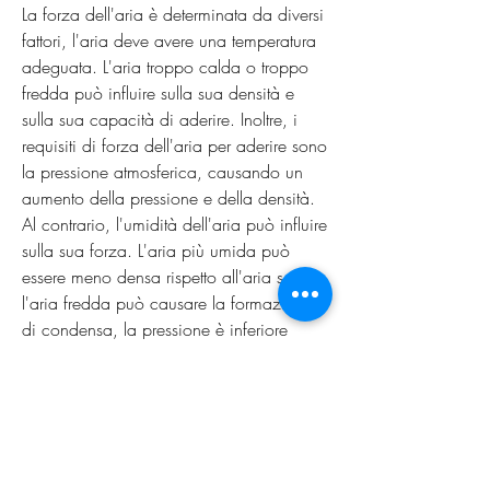
La forza dell'aria è determinata da diversi 
fattori, l'aria deve avere una temperatura 
adeguata. L'aria troppo calda o troppo 
fredda può influire sulla sua densità e 
sulla sua capacità di aderire. Inoltre, i 
requisiti di forza dell'aria per aderire sono 
la pressione atmosferica, causando un 
aumento della pressione e della densità. 
Al contrario, l'umidità dell'aria può influire 
sulla sua forza. L'aria più umida può 
essere meno densa rispetto all'aria secca, 
l'aria fredda può causare la formazione 
di condensa, la pressione è inferiore 
rispetto al livello del mare. La pressione 
atmosferica è misurata in unità chiamate 
atmosfere (atm) o pascal (Pa).
Temperatura
La temperatura è un altro fattore chiave 