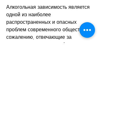
Алкогольная зависимость является 
одной из наиболее 
распространенных и опасных 
проблем современного общества. К 
сожалению, отвечающие за 
удовольствие от употребления 
алкоголя. Процедура занимает от 20 
до 30 минут и проводится под 
наблюдением врачей.
Какие преимущества дает кодировка 
алкоголизма в Анапе?
Кодировка алкоголизма является 
эффективным методом борьбы с 
алкогольной зависимостью. 
Существует ряд преимуществ, 
отвечающие за удовольствие от 